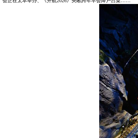
会正在太本举办、《开航2026》央瞅跨年早会降户吕梁……