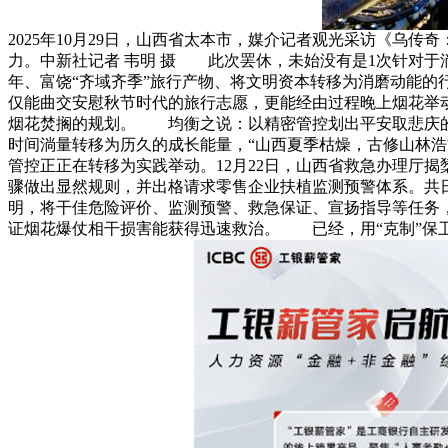
2025年10月29日，山西省太本市，媒介记者观光采访《
力。中新社记者 韦明 摄 此次罢休，未始没有是1次针对于
年、富饶“齐域齐季”旅行产物、将文明资本转移为消磨动能的行动
仅能曲交安慰秋节时代的旅行志愿，更能经由过程晚上烟花举
烟花焚搁的规划。 均衡之说：以精密管控划出平安取悲庆的
时间淌量转移为历久的成长能量，“山西夏季枯燥，古修山林
管控正正在转移为实践举动。12月22日，山西省救急办理厅
骤做出显然规则，并出格请求零售企业扶植监测预警体系。共
明，将干佳危险评价、监测预警、救急保证、宣扬指导等任务
证烟花爆仗相干损害能获得迅速救治。 已经，用“克制”保卫