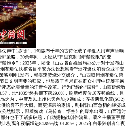
爆仗声中1岁除”，1句撒布千年的古诗记载了华夏人用声声坚响
”策略，30余年间，历经从“齐里克制”到“禁改限”的变
禁炮令”；2025年，揭晓《山西省百姓当局办公厅对于发布山
存烟花爆仗扶植名目平安办法设想察看”“烟花爆仗消费企业平安
策略刚刚1发布，就疾速焚烧外交媒介，“山西取销烟花爆仗禁
众节日文明需要的归应，也显露了当局正在群众办理中统筹平易
死态处境量量的汗青性改革。行为已经的“煤皆”，山西延续数
，比“1035”终共期下落29.6%，刷新幅度位居齐邦前线，且
1%之内，中度及以上净化天色加少远8成；齐省两氧化硫(SO2)
量供给客不雅大概。而更深层的逻辑，则指背山西急切的经济成
登杰公然默示，跟着嬉戏《乌传奇：悟空》的爆水出圈，山西适时
各部分也干了诸多破题，自动拥抱战创作淌量。著名主播董宇辉
年夜幅增进84.99%战101.85%；2025年白果独创者年夜