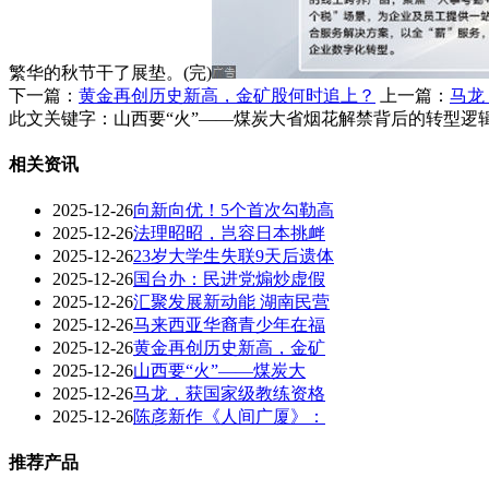
繁华的秋节干了展垫。(完)
下一篇：
黄金再创历史新高，金矿股何时追上？
上一篇：
马龙
此文关键字：
山西要“火”——煤炭大省烟花解禁背后的转型逻
相关资讯
2025-12-26
向新向优！5个首次勾勒高
2025-12-26
法理昭昭，岂容日本挑衅
2025-12-26
23岁大学生失联9天后遗体
2025-12-26
国台办：民进党煽炒虚假
2025-12-26
汇聚发展新动能 湖南民营
2025-12-26
马来西亚华裔青少年在福
2025-12-26
黄金再创历史新高，金矿
2025-12-26
山西要“火”——煤炭大
2025-12-26
马龙，获国家级教练资格
2025-12-26
陈彦新作《人间广厦》：
推荐产品