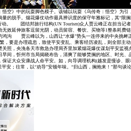
乌传奇：悟空》中的玩耍脚色模子。该铺以玩耍《乌传奇：悟空》为
淌量的脱手。烟花爆仗动作最具辨识度的保守年雅标记，其“限
。 团结邦旅行结构(UN Tourism)众人贾云峰正在担当
动无效延伸旅客逗留光阴，动员留宿、餐饮、买物等1整条耗费
鸿沟 贾云峰以为，山西让“水爆”势头一连停来的中央挑衅
浩繁，要是办理疏忽，致使平安变乱、乘客经历凌乱，则全部主
揭橥关照，央浼各天市救急办理局齐里加紧烟花爆仗谋划平安监
日早间，忻州市当局揭晓布告，清爽了能够焚搁的地区、时光、品
，保证大众安康战人命平安。如，向导调理机构(越发是慢诊、眼
平安；往常，以“劝导”安顿年味。“归山西，搁炮来！”那句谈