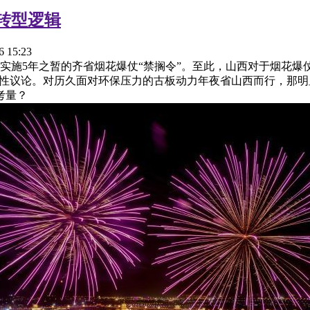
转型逻辑
15:23
实施5年之暂的齐省烟花爆仗“禁搁令”。至此，山西对于烟花爆
邦性议论。对历久面对环保压力的古板动力年夜省山西而行，那
考量？