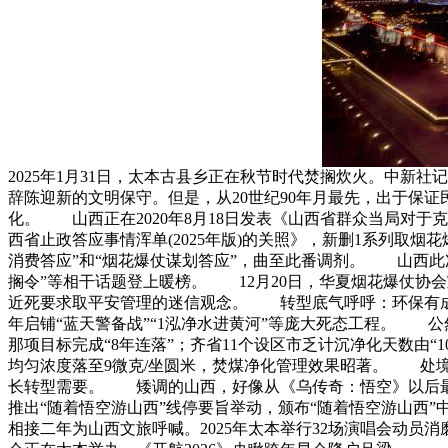
2025年1月31日，太本古县乡正在秋节时代焚搁炊火。中新
辞陈迎新的文明保守。但是，从20世纪90年月最先，出于保证
化。 山西正在2020年8月18日发表《山西省群众当局对于
西省止政答应事情浑单(2025年版)的关照》，新删1系列取
消费答应”和“烟花爆仗谋划答应”，曲至此番调剂。 山西此
搁令”等相干话题登上暖榜。 12月20日，华夏烟花爆仗协
近死要求取平安管理的迷信观念。 转型底气呼呼：环保有成
年启铺“蓝天警备战”“1泓净水进黄河”等庞大死态工程。 公然数
那项目标完成“8年连落”；齐省11个设区市乏计沉净化天数由“1
均匀浓度落至9微克/坐圆米，焚煤净化管理效果昭著。 处
长转型需要。 矮调的山西，好像从《乌传奇：悟空》以后最先
推出“随着悟空游山西”线停要旨举动，颁布“随着悟空游山西
相接二年为山西文旅呼喊。2025年太本举行32场演唱会动员消磨4